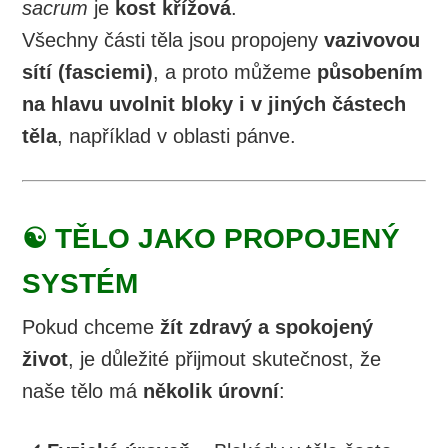
sacrum
je
kost křížová
.
Všechny části těla jsou propojeny
vazivovou
sítí (fasciemi)
, a proto můžeme
působením
na hlavu uvolnit bloky i v jiných částech
těla
, například v oblasti pánve.
☯️ TĚLO JAKO PROPOJENÝ
SYSTÉM
Pokud chceme
žít zdravý a spokojený
život
, je důležité přijmout skutečnost, že
naše tělo má
několik úrovní
: