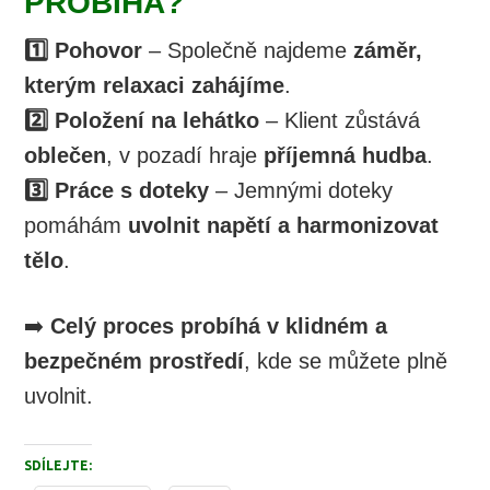
PROBÍHÁ?
1️⃣ Pohovor
– Společně najdeme
záměr,
kterým relaxaci zahájíme
.
2️⃣ Položení na lehátko
– Klient zůstává
oblečen
, v pozadí hraje
příjemná hudba
.
3️⃣ Práce s doteky
– Jemnými doteky
pomáhám
uvolnit napětí a harmonizovat
tělo
.
➡️
Celý proces probíhá v klidném a
bezpečném prostředí
, kde se můžete plně
uvolnit.
SDÍLEJTE: