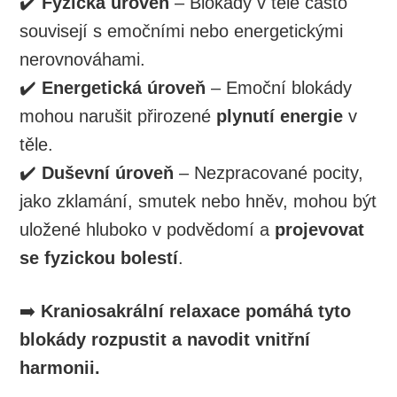
✔️
Fyzická úroveň
– Blokády v těle často
souvisejí s emočními nebo energetickými
nerovnováhami.
✔️
Energetická úroveň
– Emoční blokády
mohou narušit přirozené
plynutí energie
v
těle.
✔️
Duševní úroveň
– Nezpracované pocity,
jako zklamání, smutek nebo hněv, mohou být
uložené hluboko v podvědomí a
projevovat
se fyzickou bolestí
.
➡️
Kraniosakrální relaxace pomáhá tyto
blokády rozpustit a navodit vnitřní
harmonii.