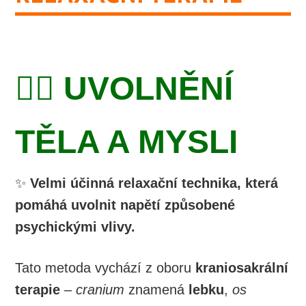
💆‍♂️ UVOLNĚNÍ
TĚLA A MYSLI
✨
Velmi účinná relaxační technika, která
pomáhá uvolnit napětí způsobené
psychickými vlivy.
Tato metoda vychází z oboru
kraniosakrální
terapie
–
cranium
znamená
lebku
,
os